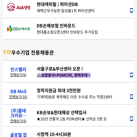
현대캐피탈 / 퍼미션DB
재택근무가능한 달성율1위 퍼미션센터
DB손해보험 인바운드
신도림역 테크노마트 內 !
현대홈쇼핑오픈3센터 인바운드 추가모집
신도림역, 순수 인바운드 모집중 !!
서울구로&부산센터 오픈 !
정착지원 12개월지원
우수기업 전용채용관
보장분석+POM디비, 경력우대 ~
송내 미체결 추가 채용
경력,신입 [POM팀운영]
정착지원금 최대 3천만원
인스밸리
재택근무 가능한 센터
전체보기(6)
마포,공덕센타 [연봉1억5천 보장분석 고효율팀]
기계약DB로 계약해도 아웃 수수료 주는 직영3센터
메리츠,AXA,현대,AIA,라이나생명,라이나손보
인보장분석/하이브리드복합
무경력 OK + 900%
KB손보&현대해상 선택입사
DB MnS
전센터[AIG손해보험]
신도림 보험비교센터 수수료 최대 800프로!!!
전체보기(16)
DB손해_서울역 아웃바운드 직영 센터
★20년 전통의 1등 POM센터★ 선착순 5명 모
수수료최고 990프로 (13차월 6000프로)지급
(주)콜테
부천인스밸리 TM센터 채용
곧 마감!! 우선문의 !
고효율 POM DB지급
시청역 10-4시30분
자동차CM3센터 확장오픈!
크커뮤니
초역세권 TM센터｜인스밸리 부천센터 확장 채용
퇴사자가 없어서 자리가 없던 그 센터 !!
★경력자 환영 대량혜택★
이직율 적고 안정적인 센터 원한신다면
운전자보험 100% TM(교육비300만원지급)
케이션
전체보기(6)
인/ 보장분석/POM
정착지원금 최대 3천만원
TM센터 센터장&실장모집
AIG손해보험 [아라역]
교육비230만원+정착지원금
글로벌 잡