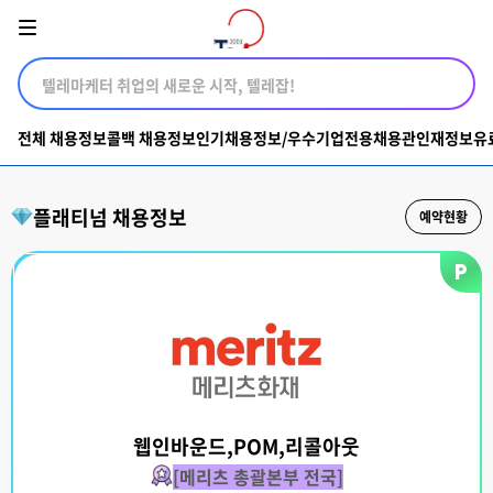
전체 채용정보
콜백 채용정보
인기채용정보/우수기업전용채용관
인재정보
유
플래티넘 채용정보
예약현황
웹인바운드,POM,리콜아웃
[메리츠 총괄본부 전국]