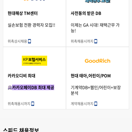
현대해상 TM센터
사전동의 받은 DB
실손보험 전환 경력자 모집!!
이제는 GA 시대! 재택근무 가
능!
위촉
상시채용
위촉
채용시까지
카카오디비 최대
현대 태아,어린이/POM
카카오페이DB 최대 제공
기계약DB+웹인/어린이+보장
분석
위촉
채용시까지
계약
채용시까지
스피드 채용정보