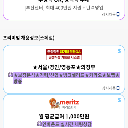
[부산센터] 최대 400만원 지원 + 탄력영업
상시채용
프리미엄 채용정보(스페셜)
★서울/경인/영등포★의정부
★보장분석★경력/신입★뱅크샐러드★카카오★보맵★
방송
상시채용
월 평균급여 1,000만원
인바운드 실시간 채팅상담