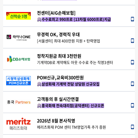
전센터[AIG손해보험]
수수료최고 990프로 (13차월 6000프로)지급
무경력 OK, 경력직 우대
[서울센터] 최대 400만원 지원 + 탄력영업
정착지원금 최대 3천만원
기계약DB로 계약해도 아웃 수수료 주는 직영3센터
POM신규,교육비300만원
삼성화재 기계약 전담 상담원 신규모집
고객동의 후 실시간연결
흥국화재 전속대리점(공덕센터) 신규오픈
2026년 8월 본사직영
메리츠화재 POM 센터 TM영업가족 추가 증원