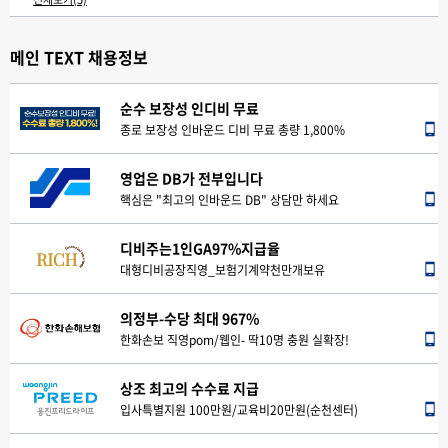
DB손해보험 인바운드
무경력 OK, 경력직 우대
현대홈쇼핑오픈3센터 인바운드 추가모집
메인 TEXT 채용정보
[경기센터] 최대 400만원 지원 + 탄력영업
인천 웹인 DB손해보험
순수 보장성 인디비 무료
무경력 OK, 경력직 우대
정착지원 최대400만+100%*8회 추가지급
종로 보장성 인바운드 디비 무료 총량 1,800%
[부산센터] 최대 400만원 지원 + 탄력영업
인천 pom DB손해보험
영업은 DB가 전부입니다
정착지원 최대400만+100%*8회 추가지급
핵심은 "최고의 인바운드 DB" 상담만 하세요
DB손해보험 인바운드
디비주는1인GA97%지급율
GS홈쇼핑 인바운드 인원모집
대형디비공장직영_보험기계약천만개보유
DB전속일산POM 센터
의정부-수당 최대 967%
기계약디비+실시간디비+ 보장분석
한화손보 직영pom/웹인- 딱10명 충원 실확장!
상조 최고의 수수료 지급
입사특별지원 100만원/교육비20만원(순천센터)