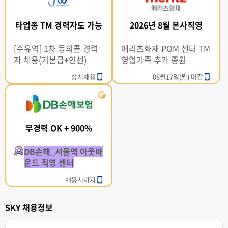
타업종 TM 경력자도 가능
2026년 8월 본사직영
[수유역] 1차 동의콜 경력
메리츠화재 POM 센터 TM
자 채용(기본급+인센)
영업가족 추가 증원
상시채용
08월17일(월) 마감
무경력 OK + 900%
DB손해_서울역 아웃바
운드 직영 센터
채용시까지
SKY 채용정보