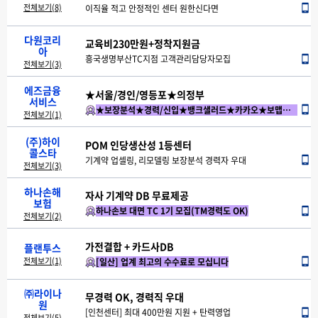
신도림 보험비교센터 수수료 최대 800프로!!!
원하는 POM DB 선택 가능!수수료 최대950%
카드사OB보험센터 센터장&실장 모집!!
전체보기(8)
재택가능 (10시-2시)(10시-4시)-선착순마감
흥국생명부산TC지점 고객관리담당자모집
다원코리
인천 pom DB손해보험
900~1000%지급
치아판매 TSR 모집
POM신규,교육비300만원
★디비대량보유/POM센터★
아
정착지원금 최대400만+100% 8회 추가지급
POM DB 지급
선착순 5명 (10시-4시30) 안양(AIG손보)
삼성화재 기계약 전담 상담원 신규모집
충정로역_수수료최대 650%(시책별도)
전체보기(3)
에즈금융
★오후반★최대 950%★
선착순 10명 (공덕역)
★서울/경인/영등포★의정부
POM 인당생산성 1등센터
서비스
일산 밀리패스 오후반 상담사 모집
(시.간.단.축) 10시-2시 (신입/경력담원)
★보장분석★경력/신입★뱅크샐러드★카카오★보맵★
기계약 업셀링, 리모델링 보장분석 경력자 우대
전체보기(1)
방송
★고효율5070고연령DB★
(주)하이
순천 비씨카드[AIG손보]
현대해상 POM센터
자사 기계약 DB 무료제공
콜스타
신입/경력 최대 지급률900%!!/의정부직영4
수수료 평균 1000프로 이상 [차등된 디비 제공
★최대850%, 보장분석 전문상담★
하나손보 대면 TC 1기 모집(TM경력도 OK)
전체보기(3)
DB손해보험 인바운드
하나손해
선착순 10명 (합정역)
하이브리드 대면 FC 모집
무경력 OK, 경력직 우대
보험
GS홈쇼핑 MNS 인바운드 오픈
오픈센터(시.간.단.축) 10시-2시 (재택가능
월 POM디비 무상제공+최고 위촉지원금 마지막기회
[광주센터] 최대 400만원 지원 + 탄력영업
전체보기(2)
정착지원금지급!750%보장
망포역-저연령 치아,상해
가전결합 + 카드사DB
무경력 OK, 경력직 우대
플랜투스
DB손해보험 분당POM8센터 영업가족 대모집!!
13차월 최대 6000프로(PDS/법인폰 사용)
전체보기(1)
[일산] 업계 최고의 수수료로 모십니다
[인천센터] 최대 400만원 지원 + 탄력영업
파주,일산,마포,공덕,안양
㈜라이나
무경력 OK, 경력직 우대
원
만기실손재가입~!! 드디어 오픈!!
[서울센터] 최대 400만원 지원 + 탄력영업
전체보기(5)