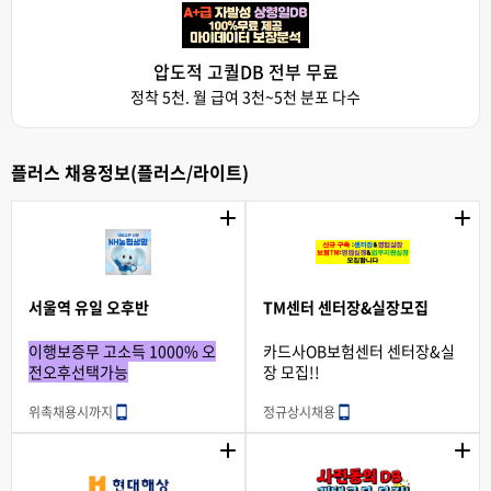
압도적 고퀄DB 전부 무료
정착 5천. 월 급여 3천~5천 분포 다수
플러스 채용정보(플러스/라이트)
서울역 유일 오후반
TM센터 센터장&실장모집
이행보증무 고소득 1000% 오
카드사OB보험센터 센터장&실
전오후선택가능
장 모집!!
위촉
채용시까지
정규
상시채용