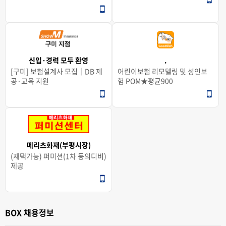
신입·경력 모두 환영
.
[구미] 보험설계사 모집｜DB 제
어린이보험 리모델링 및 성인보
공·교육 지원
험 POM★평균900
메리츠화재(부평시장)
(재택가능) 퍼미션(1차 동의디비)
제공
BOX 채용정보